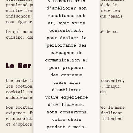
visiteurs afin
passionné par la richesse et la diversité de la
d'améliorer son
cuisine française, Clément Courtemanche mêle les
fonctionnement
influences avec une audace maîtrisée, sans jamais
nous égarer.
et, avec votre
Chambres & Suites
consentement,
Ce qui nous touche au cœur : la sincérité de sa
cuisine, dans chaque bouchée.
pour évaluer la
Bar Rooftop
performance des
campagnes de
Restaurant
communication et
Le Bar
pour proposer
Art & Culture
des contenus
Une carte inspirée par les voyages, les souvenirs,
tiers afin
Réunions
les émotions et la gastronomie française. Chaque
d'améliorer
cocktail est un juste équilibre, à la fois
audacieux et
instant classic.
votre expérience
Hôtel & Services
d'utilisateur.
Nos cocktails sans alcool sont pensés avec la même
Nous conservons
exigence. Étonnants et vibrants, ils se déclinent
Offres exclusives
en associations passionnantes de fruits, d’herbes
votre choix
et d’épices. Du jamais bu.
pendant 6 mois.
Rive Gauche