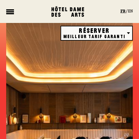
Panneau de gestion des cookies
FR
EN
Réserver
Meilleur tarif garanti
Hôtel
Restaurant
Rooftop bar
Bons cadeaux