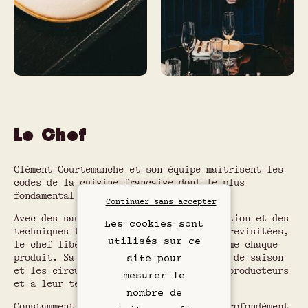
Le Chef
Clément Courtemanche et son équipe maîtrisent les
codes de la cuisine française dont le plus
fondamental : oser les chahuter.
Continuer sans accepter
Avec des sauces travaillées à la perfection et des
Les cookies sont
techniques traditionnelles subtilement revisitées,
utilisés sur ce
le chef libère une créativité qui sublime chaque
produit. Sa cuisine célèbre les saveurs de saison
site pour
et les circuits courts, en hommage aux producteurs
mesurer le
et à leur terroir.
nombre de
Constamment en quête de fraîcheur, et profondément