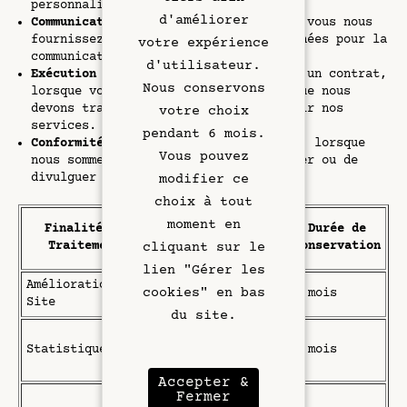
Réunions
personnaliser votre expérience.
d'améliorer
Communication :
Consentement, lorsque vous nous
fournissez volontairement vos coordonnées pour la
votre expérience
Hôtel & Services
communication.
d'utilisateur.
Exécution des Commandes :
Exécution d'un contrat,
Nous conservons
Offres exclusives
lorsque vous passez une commande et que nous
devons traiter ces données pour fournir nos
votre choix
services.
pendant 6 mois.
Rive Gauche
Conformité Légale :
Obligation légale, lorsque
Vous pouvez
nous sommes légalement tenus de traiter ou de
divulguer certaines données.
modifier ce
Galerie
choix à tout
Données
moment en
Finalité du
Durée de
Personnelles
Traitement
Conservation
cliquant sur le
Concernées
lien "Gérer les
Amélioration du
Données de
cookies" en bas
6 mois
Site
navigation
du site.
Données de
Statistiques
navigation,
2 mois
Cookies
Accepter &
Fermer
Préférences de