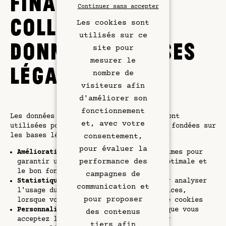
FINALITÉS DE LA
Continuer sans accepter
COLLECTE DES
Les cookies sont
utilisés sur ce
DONNÉES ET BASES
site pour
mesurer le
LÉGALES
nombre de
visiteurs afin
d'améliorer son
fonctionnement
Les données collectées sur notre site sont
et, avec votre
utilisées pour les finalités suivantes, fondées sur
Chambres & Suites
les bases légales correspondantes :
consentement,
pour évaluer la
Amélioration du Site :
Intérêts légitimes pour
Bar Rooftop
performance des
garantir une expérience utilisateur optimale et
le bon fonctionnement de notre site.
campagnes de
Restaurant
Statistiques :
Intérêts légitimes pour analyser
communication et
l'usage du site et améliorer nos services,
pour proposer
lorsque vous acceptez l'utilisation de cookies
Art & Culture
Personnalisation :
Consentement, lorsque vous
des contenus
acceptez l'utilisation de cookies pour
tiers afin