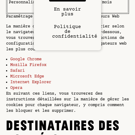
Personnalisation
l'utilisateur,
6 mois
Cookies
En savoir
plus
Paramétrage des Cookies sur les Navigateurs Web
La manière de gérer les cookies peut varier selon
Politique
de
le navigateur web que vous utilisez. Ci-dessous,
confidentialité
vous trouverez des liens vers les instructions de
configuration des cookies pour les navigateurs web
les plus courants :
Google Chrome
Mozilla Firefox
Safari
Microsoft Edge
Internet Explorer
Opera
En suivant ces liens, vous trouverez des
instructions détaillées sur la manière de gérer les
cookies pour chaque navigateur, y compris comment
les bloquer et les supprimer.
DESTINATAIRES DES