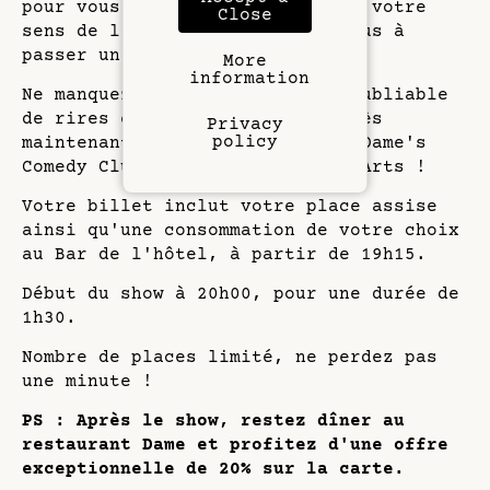
pour vous. Venez avec vos amis, votre
Close
sens de l'humour et préparez-vous à
passer un moment fantastique !
More
information
Ne manquez pas cette soirée inoubliable
de rires et de joie. Réservez dès
Privacy
policy
maintenant vos billets pour le Dame's
Comedy Club à l'Hôtel Dame des Arts !
Votre billet inclut votre place assise
ainsi qu'une consommation de votre choix
au Bar de l'hôtel, à partir de 19h15.
Début du show à 20h00, pour une durée de
1h30.
Nombre de places limité, ne perdez pas
une minute !
PS : Après le show, restez dîner au
restaurant Dame et profitez d'une offre
exceptionnelle de 20% sur la carte.