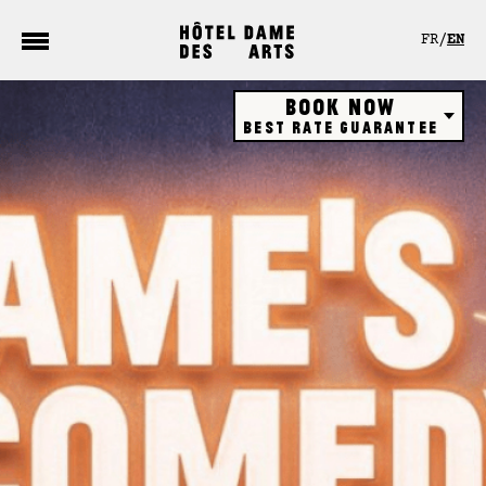
Cookies management panel
FR
EN
Book now
Best rate guarantee
Hôtel
Restaurant
Rooftop bar
Gift vouchers