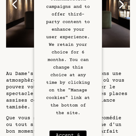
Art & Culture
campaigns and to
offer third-
Meetings
party content to
enhance your
Hotel Services
user experience.
We retain your
Exclusive Offers
choice for 6
months. You can
Left Bank
change this
Au Dame's Comedy Club, nous créons une
choice at any
atmosphère intime et conviviale où vous
Gallery
time by clicking
pouvez vous détendre et apprécier le
on the "Manage
spectacle. Notre lieu propose des places
cookies" link at
assises confortables et une ambiance
the bottom of
tamisée.
the site.
Que vous soyez un passionné de comédie
ou tout simplement à la recherche d'un
bon moment, cet événement est parfait
Accept &