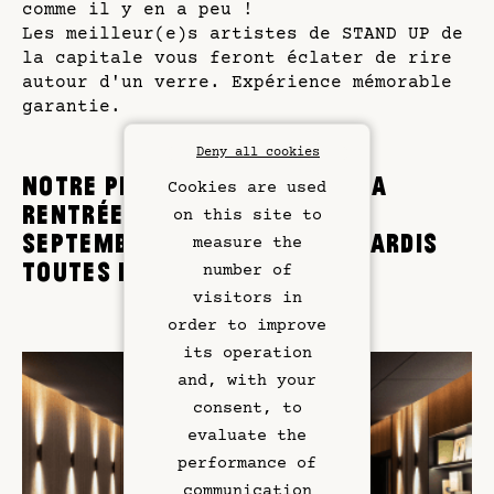
comme il y en a peu !
Les meilleur(e)s artistes de STAND UP de
la capitale vous feront éclater de rire
autour d'un verre. Expérience mémorable
garantie.
Deny all cookies
NOTRE PREMIÈRE ÉDITION DE LA
Cookies are used
RENTRÉE 2024 AURA LIEU LE 3
on this site to
SEPTEMBRE, PUIS TOUS LES MARDIS
measure the
TOUTES LES DEUX SEMAINES !
number of
visitors in
order to improve
its operation
Rooms & Suites
and, with your
Rooftop Bar
consent, to
evaluate the
Restaurant
performance of
communication