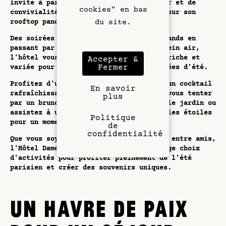
invite à partager des moments de plaisir et de
cookies" en bas
convivialité dans ses espaces verts et sur son
du site.
rooftop panoramique.
Des soirées musicales aux brunchs gourmands en
passant par des séances de cinéma en plein air,
l'hôtel vous propose une programmation riche et
Accepter &
Fermer
variée pour animer vos journées et soirées d'été.
Profitez d'un concert jazz en sirotant un cocktail
En savoir
rafraîchissant sur le rooftop, laissez-vous tenter
plus
par un brunch dominical savoureux dans le jardin ou
assistez à une projection de film sous les étoiles
Politique
pour un moment de détente inoubliable.
de
confidentialité
Que vous soyez en couple, en famille ou entre amis,
l'Hôtel Dame des Arts vous offre un large choix
d'activités pour profiter pleinement de l'été
parisien et créer des souvenirs uniques.
UN HAVRE DE PAIX