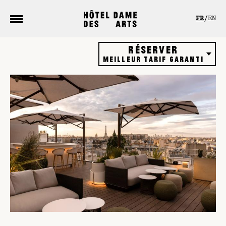
Panneau de gestion des cookies
FR
EN
Réserver
Meilleur tarif garanti
Hôtel
Restaurant
Rooftop bar
Bons cadeaux