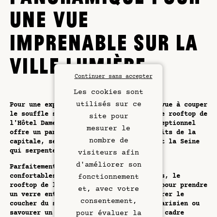
UNE VUE
IMPRENABLE SUR LA
VILLE LUMIÈRE
Continuer sans accepter
Les cookies sont
utilisés sur ce
Pour une expérience inoubliable et une vue à couper
le souffle sur Paris, rendez-vous sur le rooftop de
site pour
l'Hôtel Dame des Arts. Ce belvédère exceptionnel
mesurer le
offre un panorama saisissant sur les toits de la
nombre de
capitale, ses monuments emblématiques et la Seine
qui serpente au cœur de la ville.
visiteurs afin
d'améliorer son
Parfaitement aménagé avec des transats
confortables, des tables et des parasols, le
fonctionnement
rooftop de l'hôtel est l'endroit idéal pour prendre
et, avec votre
Chambres & Suites
un verre entre amis ou en famille, admirer le
consentement,
coucher du soleil qui embrase le ciel parisien ou
pour évaluer la
savourer un repas gastronomique dans un cadre