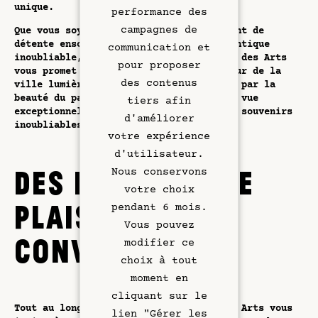
Bar Rooftop
unique.
performance des
campagnes de
Que vous soyez à la recherche d'un moment de
Restaurant
détente ensoleillé ou d'une soirée romantique
communication et
inoubliable, le rooftop de l'Hôtel Dame des Arts
pour proposer
Art & Culture
vous promet des instants magiques au cœur de la
des contenus
ville lumière. Laissez-vous transporter par la
beauté du panorama et profitez de cette vue
tiers afin
Réunions
exceptionnelle sur Paris pour créer des souvenirs
d'améliorer
inoubliables.
votre expérience
Hôtel & Services
d'utilisateur.
Nous conservons
DES MOMENTS DE
Offres exclusives
votre choix
PLAISIR ET DE
pendant 6 mois.
Rive Gauche
Vous pouvez
CONVIVIALITÉ
modifier ce
Galerie
choix à tout
moment en
cliquant sur le
Tout au long de l'été, l'Hôtel Dame des Arts vous
lien "Gérer les